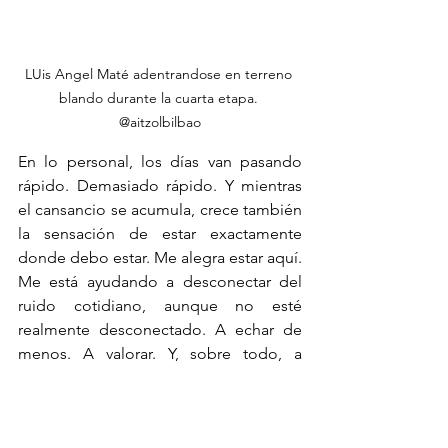
LUis Angel Maté adentrandose en terreno 
blando durante la cuarta etapa. 
@aitzolbilbao
En lo personal, los días van pasando 
rápido. Demasiado rápido. Y mientras 
el cansancio se acumula, crece también 
la sensación de estar exactamente 
donde debo estar. Me alegra estar aquí. 
Me está ayudando a desconectar del 
ruido cotidiano, aunque no esté 
realmente desconectado. A echar de 
menos. A valorar. Y, sobre todo, a 
conocer personas, lugares y 
momentos
 que sé que no se olvidan 
con facilidad.