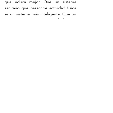
que educa mejor. Que un sistema 
sanitario que prescribe actividad física 
es un sistema más inteligente. Que un 
territorio rural que activa el deporte 
puede generar economía, identidad y 
futuro. Que una sociedad que incluye a 
todas sus capacidades es una sociedad 
más fuerte. Que una política deportiva 
bien diseñada puede ser también 
política social, sanitaria, educativa, 
económica y territorial.
Próximamente
En pocas semanas verá la luz este 
proyecto tan personal y profesional. 
El 
deporte como vector transformador de 
país
 estará próximamente disponible 
en plataformas, librerías y canales de 